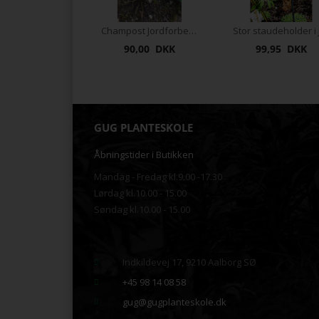
Champost Jordforbedring 50L
90,00 DKK
99,95 DKK
GUG PLANTESKOLE
Åbningstider i Butikken
Mandag - Fredag kl.9.00 -17.30
Lørdag kl.10.00 - 15.00
Søndag kl.10.00 - 15.00
.
Indkildevej 17, 9210 Aalborg SØ
+45 98 14 08 58
gug@gugplanteskole.dk