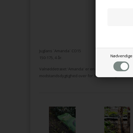
Juglans `Amanda` CO15
Nødvendige
150-175, 4 år.
Valnøddetræet 'Amanda' er en robust og frugtbar d
modstandsdygtighed over for forårsfrost gør det til 