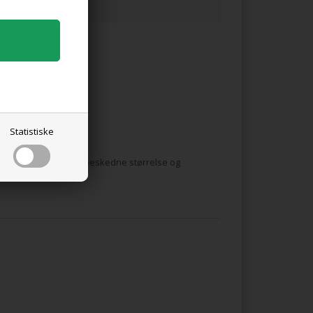
Statistiske
nde valnødder. Dens beskedne størrelse og