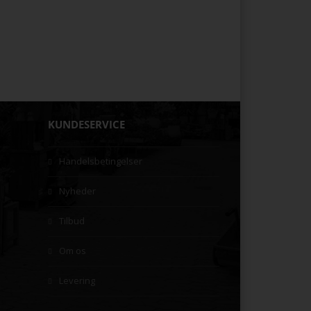
KUNDESERVICE
Handelsbetingelser
Nyheder
Tilbud
Om os
Levering