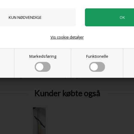
0 anmeldelser
Tilføj anmeldelse
Vis cookie detaljer
Produktet er endnu ikke anmeldt.
Skriv en anmeldelse.
Markedsføring
Funktionelle
ansk sort, der kombinerer god sundhed med et højt udbytte af velsmage
et ideelt valg for både private haveejere og professionelle avlere.
Kunder købte også