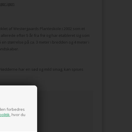
ger igen
klet af Westergaards Planteskole i 2002 som et
llerede efter 5 år fra frø og har etableret sig som
 en størrelse på ca. 3 meter i bredden og 4 meter i
landskaber.
. Nødderne har en sød og mild smag, kan spises
.
siden forbedres
olitik
, hvor du