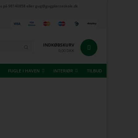
t os på 98140858 eller gug@gugplanteskole.dk
INDKØBSKURV
0,00 DKK
FUGLE I HAVEN
INTERIØR
TILBUD