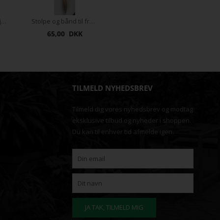
Stor staudeholder i jern
Stolpe og bånd til frugttræer
65,00 DKK
TILMELD NYHEDSBREV
Tilmeld dig vores nyhedsbrev og modtag
eksklusive tilbud og nyheder i shoppen.
Du kan til enhver tid afmelde igen.