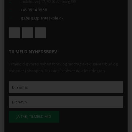
Indkildevej 17, 9210 Aalborg SØ
+45 98 14 08 58
gug@gugplanteskole.dk
TILMELD NYHEDSBREV
Tilmeld dig vores nyhedsbrev og modtag eksklusive tilbud og
nyheder i shoppen. Du kan til enhver tid afmelde igen.