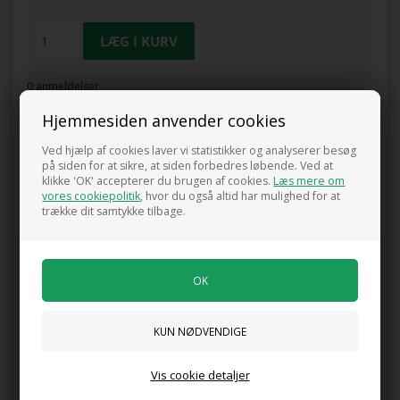
0 anmeldelser
Hjemmesiden anvender cookies
Tilføj anmeldelse
Produktet er endnu ikke anmeldt.
Skriv en anmeldelse.
Ved hjælp af cookies laver vi statistikker og analyserer besøg
på siden for at sikre, at siden forbedres løbende. Ved at
klikke 'OK' accepterer du brugen af cookies.
Læs mere om
Kunder købte også
vores cookiepolitik
, hvor du også altid har mulighed for at
trække dit samtykke tilbage.
Valnøddetræ `Buccaneer`
Valnøddetræ `Plovdivski`
750,00 DKK
860,00 DKK
Vis cookie detaljer