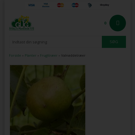
0
Forside
»
Planter
»
Frugttræer
»
Valnøddetræer