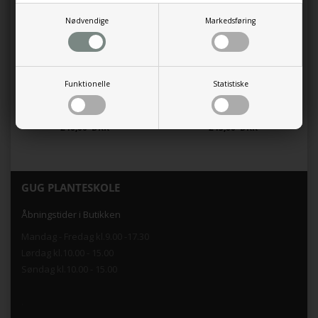
Nødvendige
Markedsføring
Funktionelle
Statistiske
Havtorn `Leikora` hunplante
Kejserbusk 'Dawn'
240,00 DKK
245,00 DKK
GUG PLANTESKOLE
Åbningstider i Butikken
Mandag - Fredag kl.9.00 -17.30
Lørdag kl.10.00 - 15.00
Søndag kl.10.00 - 15.00
.