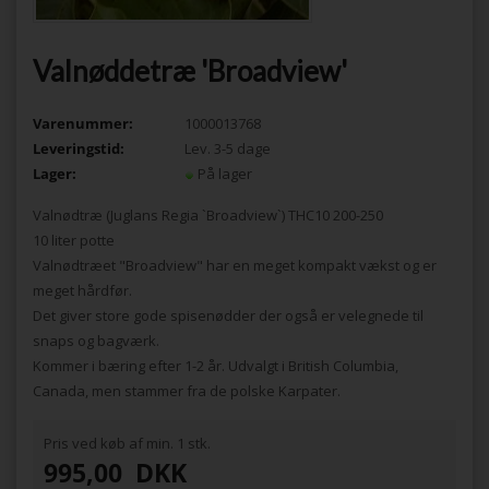
Valnøddetræ 'Broadview'
Varenummer:
1000013768
Leveringstid:
Lev. 3-5 dage
Lager:
På lager
Valnødtræ (Juglans Regia `Broadview`) THC10 200-250
10 liter potte
Valnødtræet "Broadview" har en meget kompakt vækst og er
meget hårdfør.
Det giver store gode spisenødder der også er velegnede til
snaps og bagværk.
Kommer i bæring efter 1-2 år. Udvalgt i British Columbia,
Canada, men stammer fra de polske Karpater.
Pris ved køb af min. 1 stk.
995,00
DKK