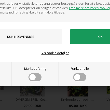
ookies laver vi statistikker og analyserer besøg på siden for at sikre, at 
t klikke 'OK' accepterer du brugen af cookies.
Læs mere om vores cookiep
0 anmeldelser
 mulighed for at trække dit samtykke tilbage.
Tilføj anmeldelse
Produktet er endnu ikke anmeldt.
Skriv en anmeldelse.
mstrer maj-juni Bliver op til 15 cm høj Sol-skygge Vintergrøn.
Vis cookie detaljer
er du også interesseret i følgende pr
Markedsføring
Funktionelle
ET DVÆRGMISPEL 'Repens'
DVÆRGMISPEL - Cotoneaster 'Coral Beauty'
Krybende benved - 'Emerald'n Gold' 1,5L
29,00 DKK
85,00 DKK