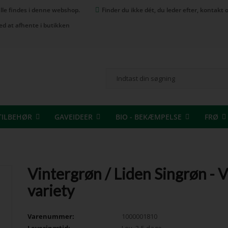
 alle findes i denne webshop.
Finder du ikke dét, du leder efter, kontak
ed at afhente i butikken
TILBEHØR
GAVEIDEER
BIO - BEKÆMPELSE
FRØ
Vintergrøn / Liden Singrøn - 
variety
Varenummer:
1000001810