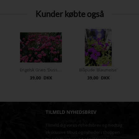
Kunder købte også
Engelsk Græs 'Dusseldorfer stolz'
Blåpude 'Blaumeise'
39,00 DKK
39,00 DKK
TILMELD NYHEDSBREV
Tilmeld dig vores nyhedsbrev og modtag
eksklusive tilbud og nyheder i shoppen.