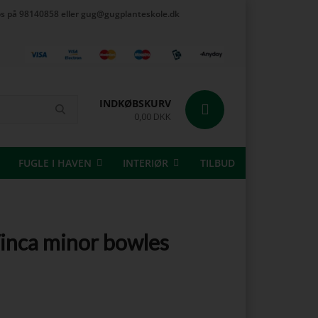
t os på 98140858 eller gug@gugplanteskole.dk
INDKØBSKURV
0,00 DKK
FUGLE I HAVEN
INTERIØR
TILBUD
Vinca minor bowles