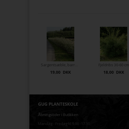
Sargentsæble, barrods 50-80 cm
Fjeldribs 30-60 cm
19,00 DKK
18,00 DKK
GUG PLANTESKOLE
Åbningstider i Butikken
Mandag - Fredag kl.9.00 -17.30