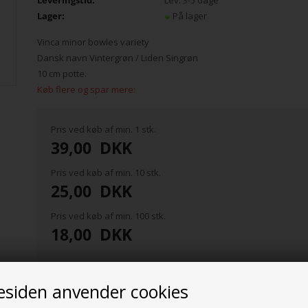
Leveringstid:
Lev. 3-5 dage
Lager:
På lager
Vinca minor bowles variety
Dansk navn Vintergrøn / Liden Singrøn
10 cm potte.
Køb flere og spar mere:
Pris ved køb af min. 1 stk.
39,00
DKK
Pris ved køb af min. 10 stk.
25,00
DKK
Pris ved køb af min. 100 stk.
18,00
DKK
siden anvender cookies