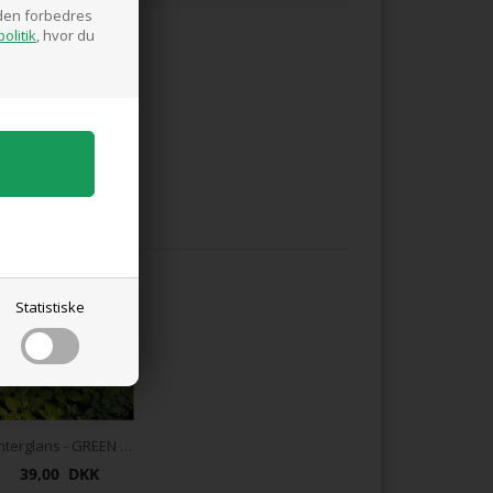
siden forbedres
olitik
, hvor du
odukter
Statistiske
Vinterglans - GREEN CARPET
39,00 DKK