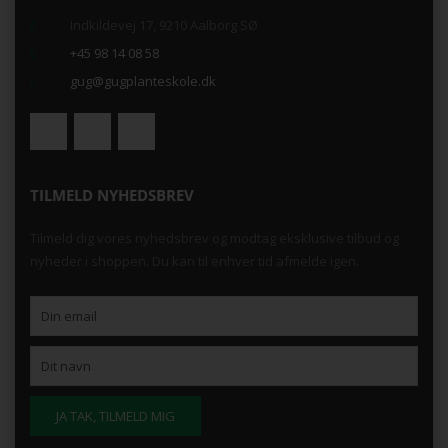
Indkildevej 17, 9210 Aalborg SØ
+45 98 14 08 58
gug@gugplanteskole.dk
TILMELD NYHEDSBREV
Tilmeld dig vores nyhedsbrev og modtag eksklusive tilbud og
nyheder i shoppen. Du kan til enhver tid afmelde igen.