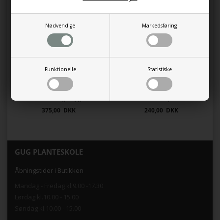
240,00 DKK
99,95 DKK
Nødvendige
Markedsføring
Funktionelle
Statistiske
mod sørgemyg
mod trips
375,00 DKK
240,00 DKK
GUG PLANTESKOLE
Åbningstider i Butikken
Mandag - Fredag kl.9.00 -17.30
Lørdag kl.10.00 - 15.00
Søndag kl.10.00 - 15.00