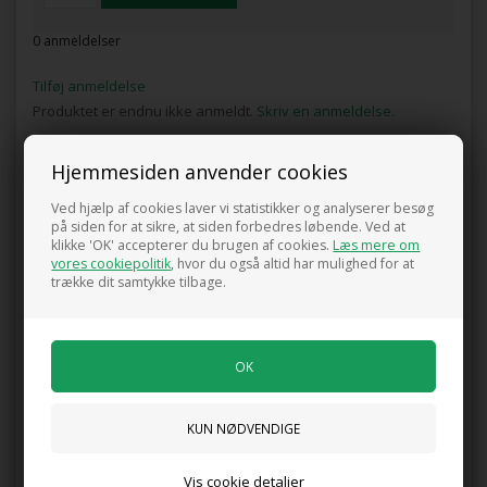
0 anmeldelser
Tilføj anmeldelse
Produktet er endnu ikke anmeldt.
Skriv en anmeldelse.
Limfælde mod mellus, trips, fluer m.m. Hænges op eller stikkes i
Hjemmesiden anvender cookies
jorden. Den gule farve tiltrækker insekterne.
Ved hjælp af cookies laver vi statistikker og analyserer besøg
100% fri for gift
på siden for at sikre, at siden forbedres løbende. Ved at
klikke 'OK' accepterer du brugen af cookies.
Læs mere om
vores cookiepolitik
, hvor du også altid har mulighed for at
Kunder købte også
trække dit samtykke tilbage.
mod sørgemyg
Fugtighedsmåler til jord og planter
Vis cookie detaljer