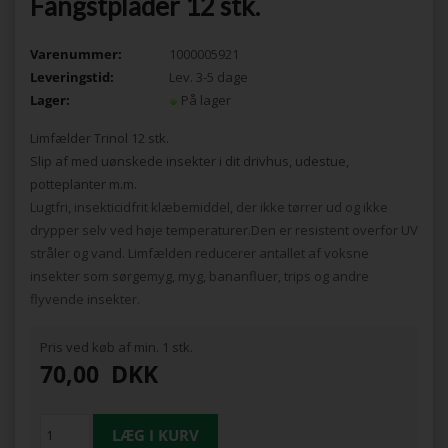
Fangstplader 12 stk.
Varenummer:
1000005921
Leveringstid:
Lev. 3-5 dage
Lager:
På lager
Limfælder Trinol 12 stk.
Slip af med uønskede insekter i dit drivhus, udestue,
potteplanter m.m.
Lugtfri, insekticidfrit klæbemiddel, der ikke tørrer ud og ikke
drypper selv ved høje temperaturer.Den er resistent overfor UV
stråler og vand. Limfælden reducerer antallet af voksne
insekter som sørgemyg, myg, bananfluer, trips og andre
flyvende insekter.
Pris ved køb af min. 1 stk.
70,00
DKK