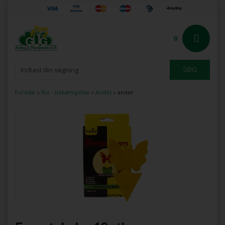
0
Forside
»
Bio - bekæmpelse
»
Andet
»
andet