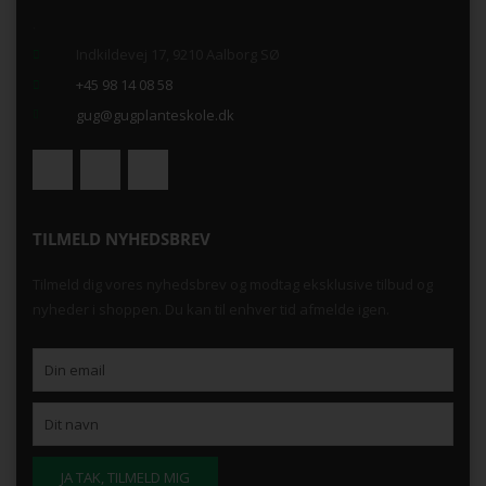
.
Indkildevej 17, 9210 Aalborg SØ
+45 98 14 08 58
gug@gugplanteskole.dk
TILMELD NYHEDSBREV
Tilmeld dig vores nyhedsbrev og modtag eksklusive tilbud og
nyheder i shoppen. Du kan til enhver tid afmelde igen.