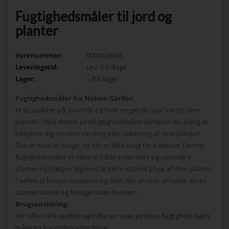
Fugtighedsmåler til jord og
planter
Varenummer:
0000029643
Leveringstid:
Lev. 3-5 dage
Lager:
På lager
Fugtighedsmåler fra Nelson Garden
Er du usikker på, hvornår og hvor meget du skal vande dine
planter? Med denne jordfugtighedsmåler behøver du aldrig at
bekymre dig om overvanding eller udtørring af dine planter!
Den er nem at bruge, og der er ikke brug for batterier. Denne
fugtighedsmåler er ideel til både indendørs og udendørs
planter og hjælper dig med at sikre optimal pleje af dine planter.
Perfekt til haveentusiaster og dem, der ønsker at holde deres
planter sunde og frodige uden besvær.
Brugsanvisning:
Før nålen 3/4 i potten og måleren viser jordens fugtighed. Fjern
måleren fra jorden efter brug.