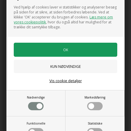
potter.
Ved hjælp af cookies laver vi statistikker og analyserer besøg
Aflæser hurtigt og effektivt jordens fugtindhold og angiver
på siden for at sikre, at siden forbedres løbende. Ved at
klikke 'OK' accepterer du brugen af cookies.
Læs mere om
dermed behovet for vanding.
vores cookiepolitik
, hvor du også altid har mulighed for at
trække dit samtykke tilbage.
Måske er du også interesseret i følgende
produkter
Vis cookie detaljer
Japansk Håndhakke, højre
Japansk Håndhakke, venstre
Nødvendige
Markedsføring
225,00 DKK
225,00 DKK
Funktionelle
Statistiske