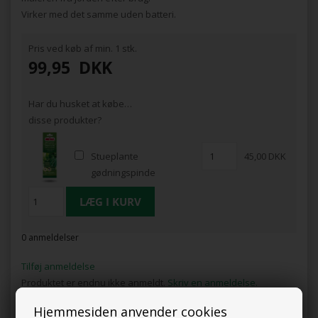
Virker med det samme uden batteri.
Pris ved køb af min. 1 stk.
99,95
DKK
Har du husket at købe…
disse produkter?
Stueplante
45,00 DKK
gødningspinde
0 anmeldelser
Tilføj anmeldelse
Produktet er endnu ikke anmeldt.
Skriv en anmeldelse.
Hjemmesiden anvender cookies
Fugtmåleren passer glimrende til krukker, altankasser og