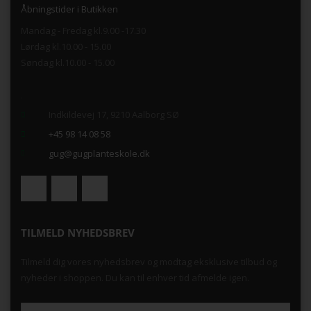
Åbningstider i Butikken
Mandag - Fredag kl.9.00 -17.30
Lørdag kl.10.00 - 15.00
Søndag kl.10.00 - 15.00
.
Indkildevej 17, 9210 Aalborg SØ
+45 98 14 08 58
gug@gugplanteskole.dk
TILMELD NYHEDSBREV
Tilmeld dig vores nyhedsbrev og modtag eksklusive tilbud og
nyheder i shoppen. Du kan til enhver tid afmelde igen.