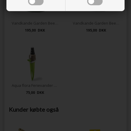
Vandkande Garden Beetle Green
Vandkande Garden Beetle
195,00 DKK
195,00 DKK
Aqua flora Ferievander – Selv-vandingsspyd
75,00 DKK
Kunder købte også