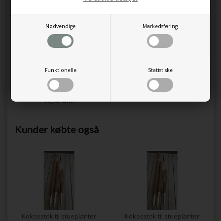
produkter
Nødvendige
Markedsføring
Funktionelle
Statistiske
Fugtighedsmåler til jord og planter
99,95 DKK
Kunder købte også
Kokosstok til stueplanter
Kokosstok til stueplanter