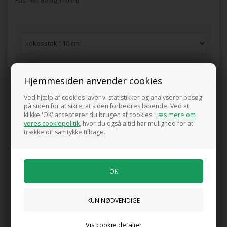
Fås i 60, 80 og 110 cm.
Pris ved køb af min. 1 stk.
55,00
DKK
Hjemmesiden anvender cookies
Ved hjælp af cookies laver vi statistikker og analyserer besøg
på siden for at sikre, at siden forbedres løbende. Ved at
klikke 'OK' accepterer du brugen af cookies.
Læs mere om
vores cookiepolitik
, hvor du også altid har mulighed for at
trække dit samtykke tilbage.
0 anmeldelser
Tilføj anmeldelse
Produktet er endnu ikke anmeldt.
Skriv en anmeldelse.
Kokosstok 110 cm.
Måske er du også interesseret i følgende
Vis cookie detaljer