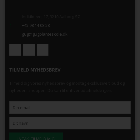
.
Indkildevej 17, 9210 Aalborg SØ
+45 98 14 08 58
gug@gugplanteskole.dk
TILMELD NYHEDSBREV
Tilmeld dig vores nyhedsbrev og modtag eksklusive tilbud og
nyheder i shoppen. Du kan til enhver tid afmelde igen.