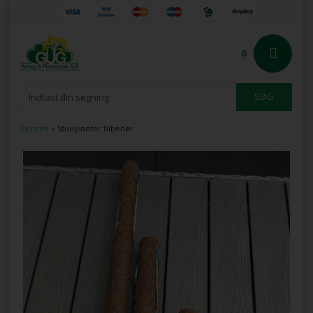
0
Forside
»
Stueplanter tilbehør