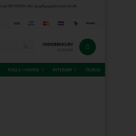
t os på 98140858 eller gug@gugplanteskole.dk
INDKØBSKURV
0,00 DKK
FUGLE I HAVEN
INTERIØR
TILBUD