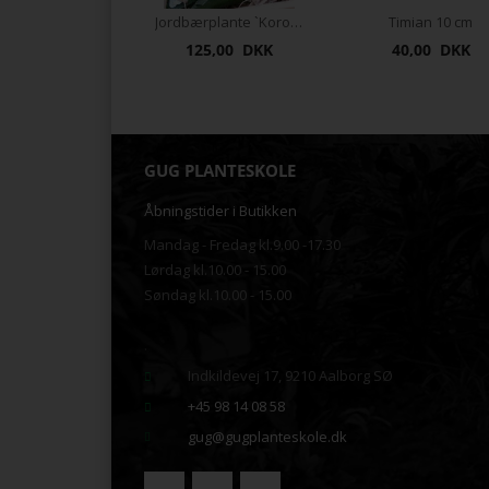
Jordbærplante `Korona` 6 stk.
Timian 10 cm
125,00 DKK
40,00 DKK
GUG PLANTESKOLE
Åbningstider i Butikken
Mandag - Fredag kl.9.00 -17.30
Lørdag kl.10.00 - 15.00
Søndag kl.10.00 - 15.00
.
Indkildevej 17, 9210 Aalborg SØ
+45 98 14 08 58
gug@gugplanteskole.dk