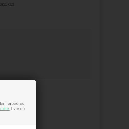
ger igen
siden forbedres
olitik
, hvor du