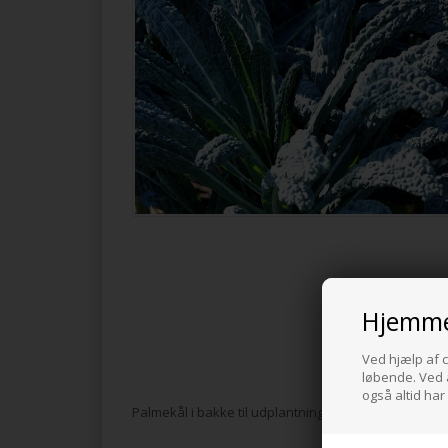
Hjemme
Ved hjælp af c
løbende. Ved a
også altid har
Palmekål i bakke til udplantning