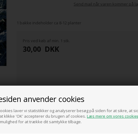
Send mail når varen kommer på la
1 bakke indeholder ca 8-12 planter
Pris ved køb af min. 1 stk.
30,00
DKK
0 anmeldelser
siden anvender cookies
Tilføj anmeldelse
ookies laver vi statistikker og analyserer besøg på siden for at sikre, at 
Produktet er endnu ikke anmeldt.
Skriv en anmeldelse.
t klikke 'OK' accepterer du brugen af cookies.
Læs mere om vores cookiep
 mulighed for at trække dit samtykke tilbage.