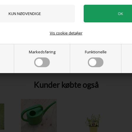
er du også interesseret i følgende pr
Vis cookie detaljer
Markedsføring
Funktionelle
Rabarber 'Fulton's Strawberry Surprise'
Asparges `Gijnlim`
Rødløg `Red Braunschweiger`/ Sætteløg 250 gr.
50,00 DKK
25,00 DKK
Kunder købte også