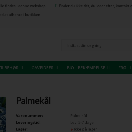
 alle findes i denne webshop.
Finder du ikke dét, du leder efter, kontak
ed at afhente i butikken
TILBEHØR
GAVEIDEER
BIO - BEKÆMPELSE
FRØ
Palmekål
Varenummer:
Palmekål
Leveringstid:
Lev. 5-7 dage
Lager:
Ikke på lager