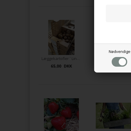
Måske 
Nødvendige
Læggekartofler ` Linzer Delikatesse`
65,00 DKK
165,00 DKK