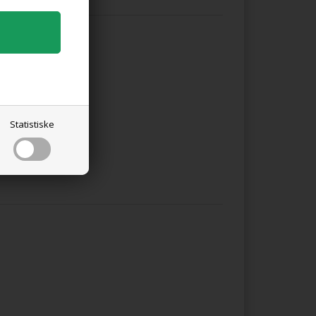
odukter
Statistiske
Sætteløg / salatløg `Snowball`
25,00 DKK