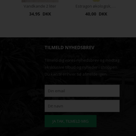
Vandkande 2 liter
Estragon økologisk, 12 cm
34,95 DKK
40,00 DKK
TILMELD NYHEDSBREV
Tilmeld dig vores nyhedsbrev og modtag
eksklusive tilbud og nyheder i shoppen.
Du kan til enhver tid afmelde igen.