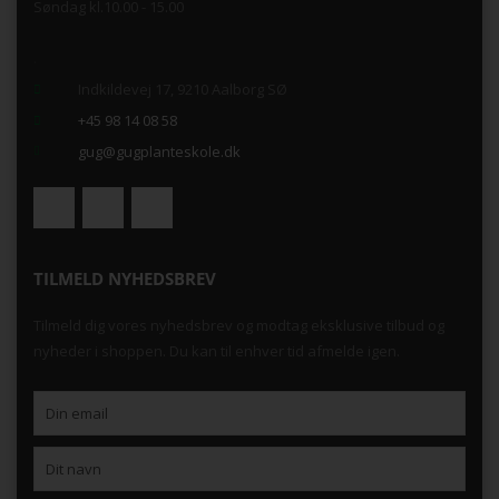
Søndag kl.10.00 - 15.00
.
Indkildevej 17, 9210 Aalborg SØ
+45 98 14 08 58
gug@gugplanteskole.dk
TILMELD NYHEDSBREV
Tilmeld dig vores nyhedsbrev og modtag eksklusive tilbud og
nyheder i shoppen. Du kan til enhver tid afmelde igen.