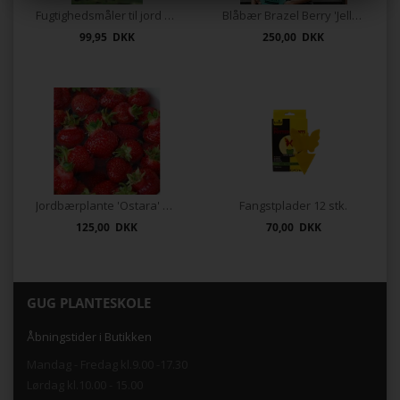
Fugtighedsmåler til jord og planter
Blåbær Brazel Berry 'Jelly Bean'
99,95 DKK
250,00 DKK
Jordbærplante 'Ostara' 6 stk.
Fangstplader 12 stk.
125,00 DKK
70,00 DKK
GUG PLANTESKOLE
Åbningstider i Butikken
Mandag - Fredag kl.9.00 -17.30
Lørdag kl.10.00 - 15.00