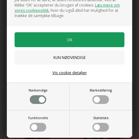
klikke 'OK' accepterer du brugen af cookies.
Læs mere om
vores cookiepolitik
, hvor du også altid har mulighed for at
trække dit samtykke tilbage.
0 anmeldelser
Tilføj anmeldelse
Produktet er endnu ikke anmeldt.
Skriv en anmeldelse.
Stueplante gødningspinde, 30 stk.
Til alle grønne planter i krukker, potter og skjulere. Giver sunde
Vis cookie detaljer
og stærke planter med flotte grønne blade.
Kunder købte også
Nødvendige
Markedsføring
Funktionelle
Statistiske